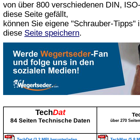
von über 800 verschiedenen DIN, IS
diese Seite gefällt,
können Sie eigene "Schrauber-Tipps"
diese
Seite speichern
.
Tech
Dat
Te
84 Seiten Technische Daten
über 270 Seite
TechDat (3,2 MB) herunterladen
TechMas (5,8 M