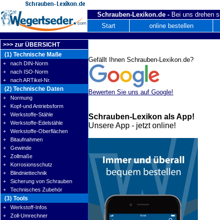
Schrauben-Lexikon.de -
Bei uns drehen s
Start
online bestellen
>>> zur ÜBERSICHT
(1) Technische Maße
Gefällt Ihnen Schrauben-Lexikon.de?
+ nach DIN-Norm
+ nach ISO-Norm
+ nach ARTikel-Nr.
(2) Technische Daten
Bewerten Sie uns auf Google!
+ Normung
+ Kopf-und Antriebsform
+ Werkstoffe-Stähle
Schrauben-Lexikon als App!
+ Werkstoffe-Edelstähle
Unsere App - jetzt online!
+ Werkstoffe-Oberflächen
+ Bitaufnahmen
+ Gewinde
+ Zollmaße
+ Korrosionsschutz
+ Blindniettechnik
+ Sicherung von Schrauben
+ Technisches Zubehör
(3) Tools
+ Werkstoff-Infos
+ Zoll-Umrechner