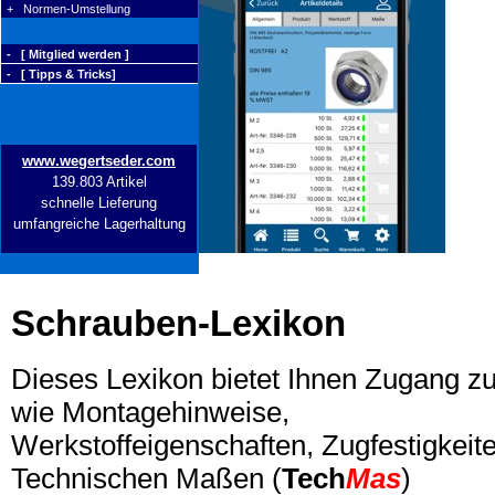
+ Normen-Umstellung
- [ Mitglied werden ]
- [ Tipps & Tricks]
www.wegertseder.com
139.803 Artikel
schnelle Lieferung
umfangreiche Lagerhaltung
Schrauben-Lexikon
Dieses Lexikon bietet Ihnen Zugang z
wie Montagehinweise,
Werkstoffeigenschaften, Zugfestigkeite
Technischen Maßen (
Tech
Mas
)