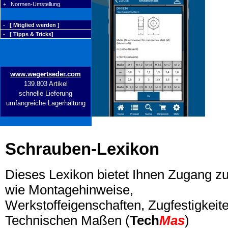
+ Normen-Umstellung
- [ Mitglied werden ]
- [ Tipps & Tricks]
www.wegertseder.com
139.803 Artikel
schnelle Lieferung
umfangreiche Lagerhaltung
Schrauben-Lexikon
Dieses Lexikon bietet Ihnen Zugang z
wie Montagehinweise,
Werkstoffeigenschaften, Zugfestigkeite
Technischen Maßen (
Tech
Mas
)