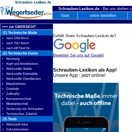
Schrauben-Lexikon.de -
Bei uns drehen s
Start
online bestellen
>>> zur ÜBERSICHT
(1) Technische Maße
Gefällt Ihnen Schrauben-Lexikon.de?
+ nach DIN-Norm
+ nach ISO-Norm
+ nach ARTikel-Nr.
(2) Technische Daten
Bewerten Sie uns auf Google!
+ Normung
+ Kopf-und Antriebsform
+ Werkstoffe-Stähle
Schrauben-Lexikon als App!
+ Werkstoffe-Edelstähle
Unsere App - jetzt online!
+ Werkstoffe-Oberflächen
+ Bitaufnahmen
+ Gewinde
+ Zollmaße
+ Korrosionsschutz
+ Blindniettechnik
+ Sicherung von Schrauben
+ Technisches Zubehör
(3) Tools
+ Werkstoff-Infos
+ Zoll-Umrechner