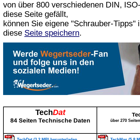
von über 800 verschiedenen DIN, IS
diese Seite gefällt,
können Sie eigene "Schrauber-Tipps"
diese
Seite speichern
.
Tech
Dat
Te
84 Seiten Technische Daten
über 270 Seite
TechDat (3,2 MB) herunterladen
TechMas (5,8 M