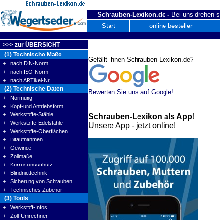
Schrauben-Lexikon.de -
Bei uns drehen s
Start
online bestellen
>>> zur ÜBERSICHT
(1) Technische Maße
Gefällt Ihnen Schrauben-Lexikon.de?
+ nach DIN-Norm
+ nach ISO-Norm
+ nach ARTikel-Nr.
(2) Technische Daten
Bewerten Sie uns auf Google!
+ Normung
+ Kopf-und Antriebsform
+ Werkstoffe-Stähle
Schrauben-Lexikon als App!
+ Werkstoffe-Edelstähle
Unsere App - jetzt online!
+ Werkstoffe-Oberflächen
+ Bitaufnahmen
+ Gewinde
+ Zollmaße
+ Korrosionsschutz
+ Blindniettechnik
+ Sicherung von Schrauben
+ Technisches Zubehör
(3) Tools
+ Werkstoff-Infos
+ Zoll-Umrechner