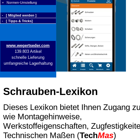
+ Normen-Umstellung
- [ Mitglied werden ]
- [ Tipps & Tricks]
www.wegertseder.com
139.803 Artikel
schnelle Lieferung
umfangreiche Lagerhaltung
Schrauben-Lexikon
Dieses Lexikon bietet Ihnen Zugang z
wie Montagehinweise,
Werkstoffeigenschaften, Zugfestigkeite
Technischen Maßen (
Tech
Mas
)