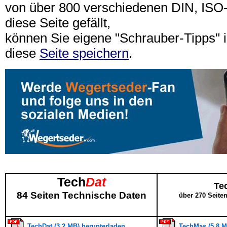
von über 800 verschiedenen DIN, IS
diese Seite gefällt,
können Sie eigene "Schrauber-Tipps"
diese
Seite speichern
.
Tech
Dat
Te
84 Seiten Technische Daten
über 270 Seite
TechDat (3,2 MB) herunterladen
TechMas (5,8 M