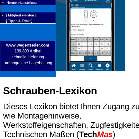
+ Normen-Umstellung
- [ Mitglied werden ]
- [ Tipps & Tricks]
www.wegertseder.com
139.803 Artikel
schnelle Lieferung
umfangreiche Lagerhaltung
Schrauben-Lexikon
Dieses Lexikon bietet Ihnen Zugang z
wie Montagehinweise,
Werkstoffeigenschaften, Zugfestigkeite
Technischen Maßen (
Tech
Mas
)