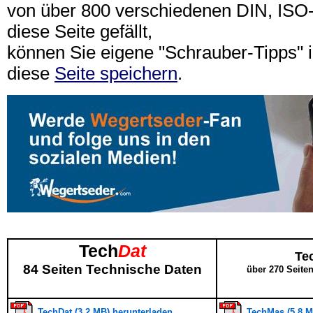
von über 800 verschiedenen DIN, IS
diese Seite gefällt,
können Sie eigene "Schrauber-Tipps"
diese
Seite speichern
.
Tech
Dat
Te
84 Seiten Technische Daten
über 270 Seite
TechDat (3,2 MB) herunterladen
TechMas (5,8 M