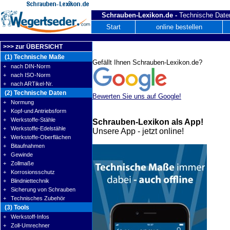
Schrauben-Lexikon.de -
Technische Daten
Start
online bestellen
>>> zur ÜBERSICHT
(1) Technische Maße
Gefällt Ihnen Schrauben-Lexikon.de?
+ nach DIN-Norm
+ nach ISO-Norm
+ nach ARTikel-Nr.
(2) Technische Daten
Bewerten Sie uns auf Google!
+ Normung
+ Kopf-und Antriebsform
+ Werkstoffe-Stähle
Schrauben-Lexikon als App!
+ Werkstoffe-Edelstähle
Unsere App - jetzt online!
+ Werkstoffe-Oberflächen
+ Bitaufnahmen
+ Gewinde
+ Zollmaße
+ Korrosionsschutz
+ Blindniettechnik
+ Sicherung von Schrauben
+ Technisches Zubehör
(3) Tools
+ Werkstoff-Infos
+ Zoll-Umrechner