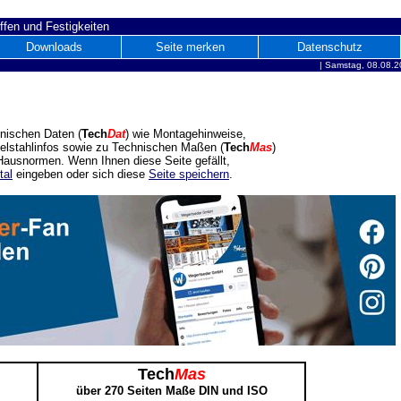
ffen und Festigkeiten
Downloads
Seite merken
Datenschutz
|
Samstag, 08.08.2
nischen Daten (
Tech
Dat
) wie Montagehinweise,
delstahlinfos sowie zu Technischen Maßen (
Tech
Mas
)
ausnormen. Wenn Ihnen diese Seite gefällt,
tal
eingeben oder sich diese
Seite speichern
.
Tech
Mas
über 270 Seiten Maße DIN und ISO