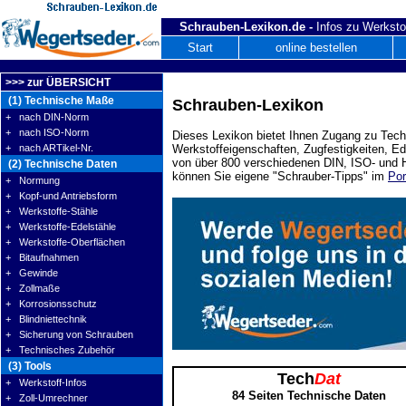
Schrauben-Lexikon.de -
Infos zu Werksto
Start
online bestellen
>>> zur ÜBERSICHT
(1) Technische Maße
Schrauben-Lexikon
+ nach DIN-Norm
+ nach ISO-Norm
Dieses Lexikon bietet Ihnen Zugang zu Tech
+ nach ARTikel-Nr.
Werkstoffeigenschaften, Zugfestigkeiten, E
von über 800 verschiedenen DIN, ISO- und H
(2) Technische Daten
können Sie eigene "Schrauber-Tipps" im
Por
+ Normung
+ Kopf-und Antriebsform
+ Werkstoffe-Stähle
+ Werkstoffe-Edelstähle
+ Werkstoffe-Oberflächen
+ Bitaufnahmen
+ Gewinde
+ Zollmaße
+ Korrosionsschutz
+ Blindniettechnik
+ Sicherung von Schrauben
+ Technisches Zubehör
(3) Tools
Tech
Dat
+ Werkstoff-Infos
84 Seiten Technische Daten
+ Zoll-Umrechner