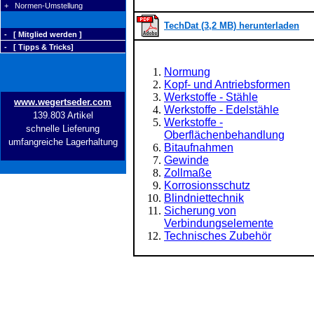
+ Normen-Umstellung
TechDat (3,2 MB) herunterladen
- [ Mitglied werden ]
- [ Tipps & Tricks]
Normung
Kopf- und Antriebsformen
Werkstoffe - Stähle
www.wegertseder.com
Werkstoffe - Edelstähle
139.803 Artikel
Werkstoffe -
schnelle Lieferung
Oberflächenbehandlung
umfangreiche Lagerhaltung
Bitaufnahmen
Gewinde
Zollmaße
Korrosionsschutz
Blindniettechnik
Sicherung von
Verbindungselemente
Technisches Zubehör