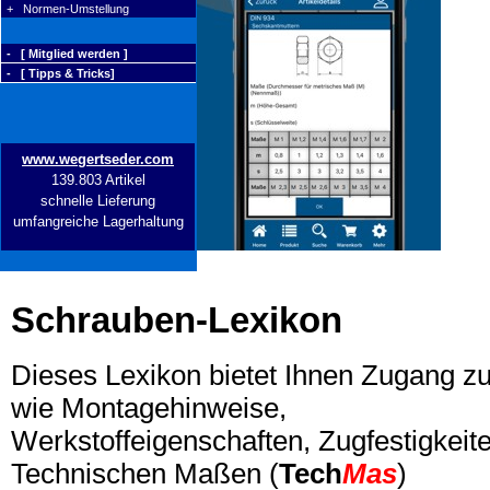
+ Normen-Umstellung
- [ Mitglied werden ]
- [ Tipps & Tricks]
www.wegertseder.com
139.803 Artikel
schnelle Lieferung
umfangreiche Lagerhaltung
Schrauben-Lexikon
Dieses Lexikon bietet Ihnen Zugang z
wie Montagehinweise,
Werkstoffeigenschaften, Zugfestigkeite
Technischen Maßen (
Tech
Mas
)