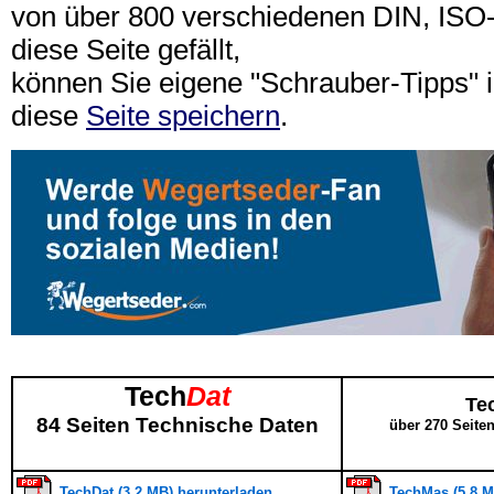
von über 800 verschiedenen DIN, IS
diese Seite gefällt,
können Sie eigene "Schrauber-Tipps"
diese
Seite speichern
.
Tech
Dat
Te
84 Seiten Technische Daten
über 270 Seite
TechDat (3,2 MB) herunterladen
TechMas (5,8 M