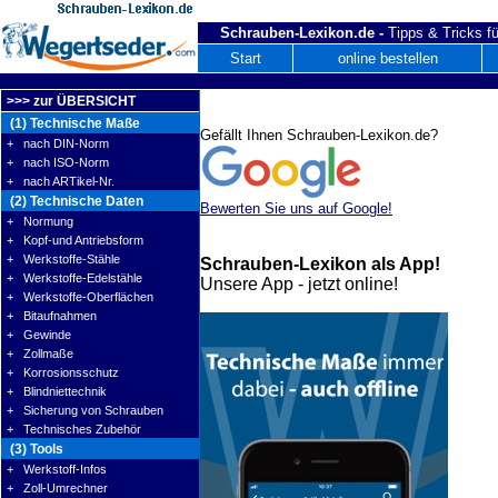
Schrauben-Lexikon.de -
Tipps & Tricks fü
Start
online bestellen
>>> zur ÜBERSICHT
(1) Technische Maße
Gefällt Ihnen Schrauben-Lexikon.de?
+ nach DIN-Norm
+ nach ISO-Norm
+ nach ARTikel-Nr.
(2) Technische Daten
Bewerten Sie uns auf Google!
+ Normung
+ Kopf-und Antriebsform
+ Werkstoffe-Stähle
Schrauben-Lexikon als App!
+ Werkstoffe-Edelstähle
Unsere App - jetzt online!
+ Werkstoffe-Oberflächen
+ Bitaufnahmen
+ Gewinde
+ Zollmaße
+ Korrosionsschutz
+ Blindniettechnik
+ Sicherung von Schrauben
+ Technisches Zubehör
(3) Tools
+ Werkstoff-Infos
+ Zoll-Umrechner