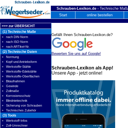
Schrauben-Lexikon.de -
Technische Maßa
Start
online bestellen
>>> zur ÜBERSICHT
(1) Technische Maße
Gefällt Ihnen Schrauben-Lexikon.de?
+ nach DIN-Norm
+ nach ISO-Norm
+ nach ARTikel-Nr.
(2) Technische Daten
Bewerten Sie uns auf Google!
+ Normung
+ Kopf-und Antriebsform
+ Werkstoffe-Stähle
Schrauben-Lexikon als App!
+ Werkstoffe-Edelstähle
Unsere App - jetzt online!
+ Werkstoffe-Oberflächen
+ Bitaufnahmen
+ Gewinde
+ Zollmaße
+ Korrosionsschutz
+ Blindniettechnik
+ Sicherung von Schrauben
+ Technisches Zubehör
(3) Tools
+ Werkstoff-Infos
+ Zoll-Umrechner