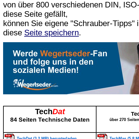
von über 800 verschiedenen DIN, IS
diese Seite gefällt,
können Sie eigene "Schrauber-Tipps"
diese
Seite speichern
.
Tech
Dat
Te
84 Seiten Technische Daten
über 270 Seite
TechDat (3,2 MB) herunterladen
TechMas (5,8 M