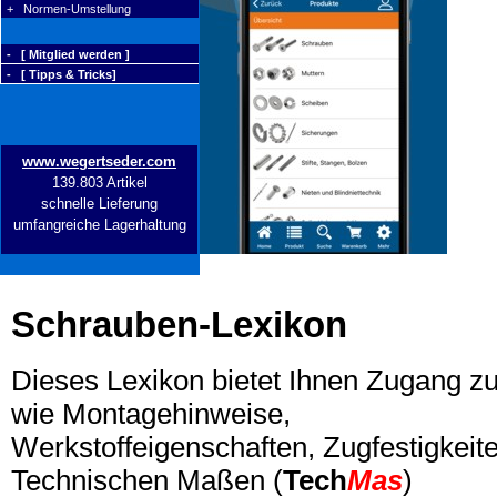
+ Normen-Umstellung
- [ Mitglied werden ]
- [ Tipps & Tricks]
www.wegertseder.com
139.803 Artikel
schnelle Lieferung
umfangreiche Lagerhaltung
Schrauben-Lexikon
Dieses Lexikon bietet Ihnen Zugang z
wie Montagehinweise,
Werkstoffeigenschaften, Zugfestigkeite
Technischen Maßen (
Tech
Mas
)