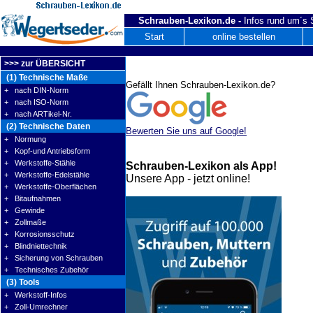
Schrauben-Lexikon.de -
Infos rund um´s
Start
online bestellen
>>> zur ÜBERSICHT
(1) Technische Maße
Gefällt Ihnen Schrauben-Lexikon.de?
+ nach DIN-Norm
+ nach ISO-Norm
+ nach ARTikel-Nr.
(2) Technische Daten
Bewerten Sie uns auf Google!
+ Normung
+ Kopf-und Antriebsform
+ Werkstoffe-Stähle
Schrauben-Lexikon als App!
+ Werkstoffe-Edelstähle
Unsere App - jetzt online!
+ Werkstoffe-Oberflächen
+ Bitaufnahmen
+ Gewinde
+ Zollmaße
+ Korrosionsschutz
+ Blindniettechnik
+ Sicherung von Schrauben
+ Technisches Zubehör
(3) Tools
+ Werkstoff-Infos
+ Zoll-Umrechner