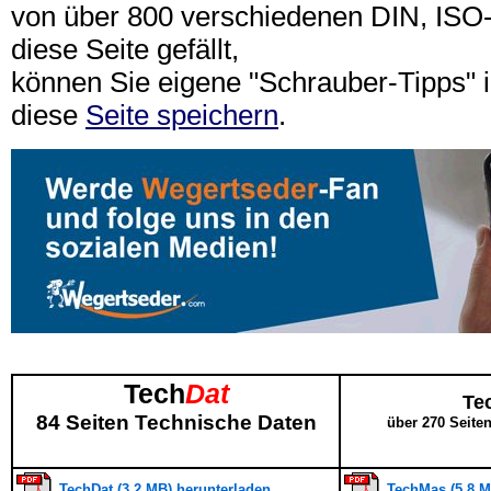
von über 800 verschiedenen DIN, IS
diese Seite gefällt,
können Sie eigene "Schrauber-Tipps"
diese
Seite speichern
.
Tech
Dat
Te
84 Seiten Technische Daten
über 270 Seite
TechDat (3,2 MB) herunterladen
TechMas (5,8 M