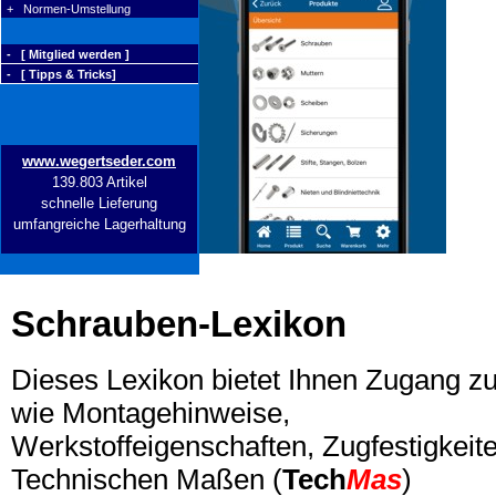
+ Normen-Umstellung
- [ Mitglied werden ]
- [ Tipps & Tricks]
www.wegertseder.com
139.803 Artikel
schnelle Lieferung
umfangreiche Lagerhaltung
Schrauben-Lexikon
Dieses Lexikon bietet Ihnen Zugang z
wie Montagehinweise,
Werkstoffeigenschaften, Zugfestigkeite
Technischen Maßen (
Tech
Mas
)