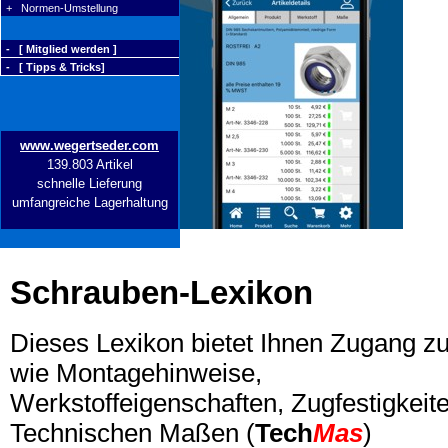
+ Normen-Umstellung
- [ Mitglied werden ]
- [ Tipps & Tricks]
www.wegertseder.com
139.803 Artikel
schnelle Lieferung
umfangreiche Lagerhaltung
Schrauben-Lexikon
Dieses Lexikon bietet Ihnen Zugang z
wie Montagehinweise,
Werkstoffeigenschaften, Zugfestigkeite
Technischen Maßen (
Tech
Mas
)