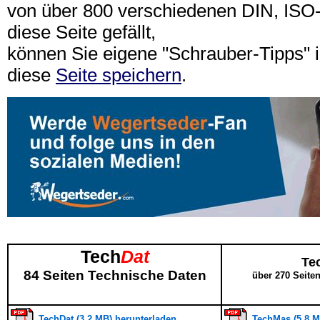
von über 800 verschiedenen DIN, IS
diese Seite gefällt,
können Sie eigene "Schrauber-Tipps"
diese
Seite speichern
.
Tech
Dat
Te
84 Seiten Technische Daten
über 270 Seite
TechDat (3,2 MB) herunterladen
TechMas (5,8 M