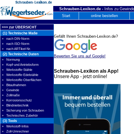
Schrauben-Lexikon.de -
Infos zu Gewinde
Start
online bestellen
>>> zur ÜBERSICHT
(1) Technische Maße
Gefällt Ihnen Schrauben-Lexikon.de?
+ nach DIN-Norm
+ nach ISO-Norm
+ nach ARTikel-Nr.
(2) Technische Daten
Bewerten Sie uns auf Google!
+ Normung
+ Kopf-und Antriebsform
+ Werkstoffe-Stähle
Schrauben-Lexikon als App!
+ Werkstoffe-Edelstähle
Unsere App - jetzt online!
+ Werkstoffe-Oberflächen
+ Bitaufnahmen
+ Gewinde
+ Zollmaße
+ Korrosionsschutz
+ Blindniettechnik
+ Sicherung von Schrauben
+ Technisches Zubehör
(3) Tools
+ Werkstoff-Infos
+ Zoll-Umrechner