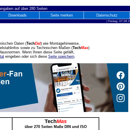
ngaben auf über 280 Seiten
Downloads
Seite merken
Datenschutz
|
Freitag, 07.08.
nischen Daten (
Tech
Dat
) wie Montagehinweise,
delstahlinfos sowie zu Technischen Maßen (
Tech
Mas
)
ausnormen. Wenn Ihnen diese Seite gefällt,
tal
eingeben oder sich diese
Seite speichern
.
Tech
Mas
über 270 Seiten Maße DIN und ISO