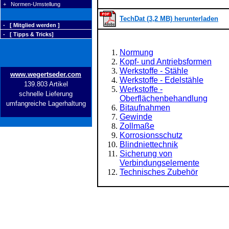
+ Normen-Umstellung
TechDat (3,2 MB) herunterladen
- [ Mitglied werden ]
- [ Tipps & Tricks]
Normung
Kopf- und Antriebsformen
Werkstoffe - Stähle
www.wegertseder.com
Werkstoffe - Edelstähle
139.803 Artikel
Werkstoffe -
schnelle Lieferung
Oberflächenbehandlung
umfangreiche Lagerhaltung
Bitaufnahmen
Gewinde
Zollmaße
Korrosionsschutz
Blindniettechnik
Sicherung von
Verbindungselemente
Technisches Zubehör