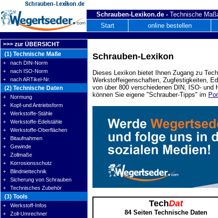
Schrauben-Lexikon.de -
Technische Maßa
Start
online bestellen
>>> zur ÜBERSICHT
(1) Technische Maße
Schrauben-Lexikon
+ nach DIN-Norm
+ nach ISO-Norm
Dieses Lexikon bietet Ihnen Zugang zu Tech
+ nach ARTikel-Nr.
Werkstoffeigenschaften, Zugfestigkeiten, E
von über 800 verschiedenen DIN, ISO- und H
(2) Technische Daten
können Sie eigene "Schrauber-Tipps" im
Por
+ Normung
+ Kopf-und Antriebsform
+ Werkstoffe-Stähle
+ Werkstoffe-Edelstähle
+ Werkstoffe-Oberflächen
+ Bitaufnahmen
+ Gewinde
+ Zollmaße
+ Korrosionsschutz
+ Blindniettechnik
+ Sicherung von Schrauben
+ Technisches Zubehör
(3) Tools
Tech
Dat
+ Werkstoff-Infos
84 Seiten Technische Daten
+ Zoll-Umrechner