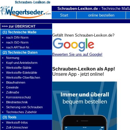
Schrauben-Lexikon.de -
Technische Maßa
Start
online bestellen
>>> zur ÜBERSICHT
(1) Technische Maße
Gefällt Ihnen Schrauben-Lexikon.de?
+ nach DIN-Norm
+ nach ISO-Norm
+ nach ARTikel-Nr.
(2) Technische Daten
Bewerten Sie uns auf Google!
+ Normung
+ Kopf-und Antriebsform
+ Werkstoffe-Stähle
Schrauben-Lexikon als App!
+ Werkstoffe-Edelstähle
Unsere App - jetzt online!
+ Werkstoffe-Oberflächen
+ Bitaufnahmen
+ Gewinde
+ Zollmaße
+ Korrosionsschutz
+ Blindniettechnik
+ Sicherung von Schrauben
+ Technisches Zubehör
(3) Tools
+ Werkstoff-Infos
+ Zoll-Umrechner