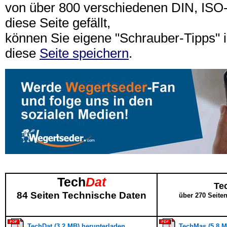
von über 800 verschiedenen DIN, IS
diese Seite gefällt,
können Sie eigene "Schrauber-Tipps"
diese
Seite speichern
.
Tech
Dat
Te
84 Seiten Technische Daten
über 270 Seite
TechDat (3,2 MB) herunterladen
TechMas (5,8 M