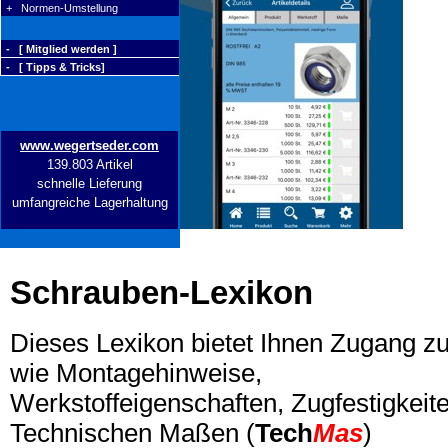
+ Normen-Umstellung
- [ Mitglied werden ]
- [ Tipps & Tricks]
www.wegertseder.com
139.803 Artikel
schnelle Lieferung
umfangreiche Lagerhaltung
Schrauben-Lexikon
Dieses Lexikon bietet Ihnen Zugang z
wie Montagehinweise,
Werkstoffeigenschaften, Zugfestigkeite
Technischen Maßen (
Tech
Mas
)