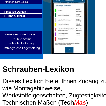
+ Normen-Umstellung
- [ Mitglied werden ]
- [ Tipps & Tricks]
www.wegertseder.com
139.803 Artikel
schnelle Lieferung
umfangreiche Lagerhaltung
Schrauben-Lexikon
Dieses Lexikon bietet Ihnen Zugang z
wie Montagehinweise,
Werkstoffeigenschaften, Zugfestigkeite
Technischen Maßen (
Tech
Mas
)