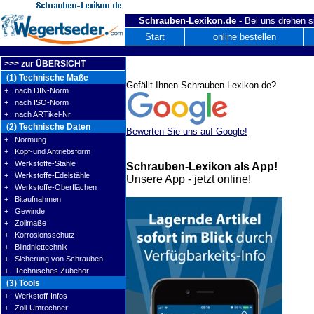
Schrauben-Lexikon.de -
Bei uns drehen s
Start
online bestellen
>>> zur ÜBERSICHT
(1) Technische Maße
Gefällt Ihnen Schrauben-Lexikon.de?
+ nach DIN-Norm
+ nach ISO-Norm
+ nach ARTikel-Nr.
(2) Technische Daten
Bewerten Sie uns auf Google!
+ Normung
+ Kopf-und Antriebsform
+ Werkstoffe-Stähle
Schrauben-Lexikon als App!
+ Werkstoffe-Edelstähle
Unsere App - jetzt online!
+ Werkstoffe-Oberflächen
+ Bitaufnahmen
+ Gewinde
+ Zollmaße
+ Korrosionsschutz
+ Blindniettechnik
+ Sicherung von Schrauben
+ Technisches Zubehör
(3) Tools
+ Werkstoff-Infos
+ Zoll-Umrechner