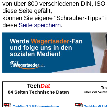
von über 800 verschiedenen DIN, IS
diese Seite gefällt,
können Sie eigene "Schrauber-Tipps"
diese
Seite speichern
.
Tech
Dat
Te
84 Seiten Technische Daten
über 270 Seite
TechDat (3,2 MB) herunterladen
TechMas (5,8 M