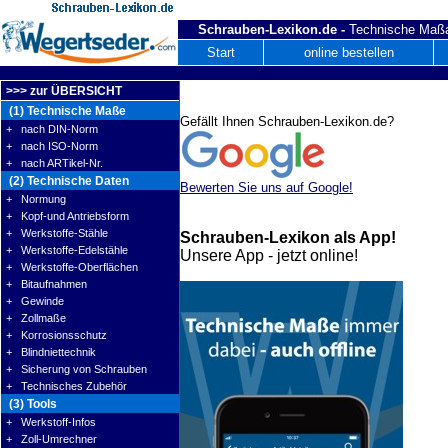
Schrauben-Lexikon.de -
Technische Maßa
Start
online bestellen
>>> zur ÜBERSICHT
(1) Technische Maße
Gefällt Ihnen Schrauben-Lexikon.de?
+ nach DIN-Norm
+ nach ISO-Norm
+ nach ARTikel-Nr.
(2) Technische Daten
Bewerten Sie uns auf Google!
+ Normung
+ Kopf-und Antriebsform
+ Werkstoffe-Stähle
Schrauben-Lexikon als App!
+ Werkstoffe-Edelstähle
Unsere App - jetzt online!
+ Werkstoffe-Oberflächen
+ Bitaufnahmen
+ Gewinde
+ Zollmaße
+ Korrosionsschutz
+ Blindniettechnik
+ Sicherung von Schrauben
+ Technisches Zubehör
(3) Tools
+ Werkstoff-Infos
+ Zoll-Umrechner