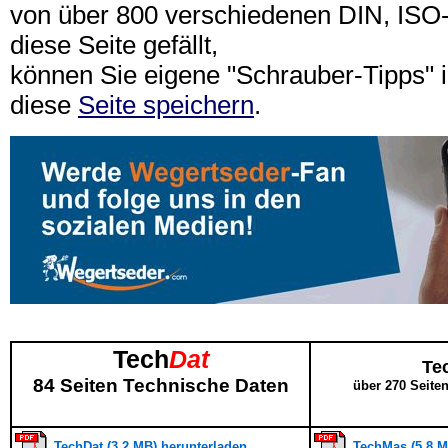
von über 800 verschiedenen DIN, IS
diese Seite gefällt,
können Sie eigene "Schrauber-Tipps"
diese
Seite speichern
.
Tech
Dat
Te
84 Seiten Technische Daten
über 270 Seite
TechDat (3,2 MB) herunterladen
TechMas (5,8 M