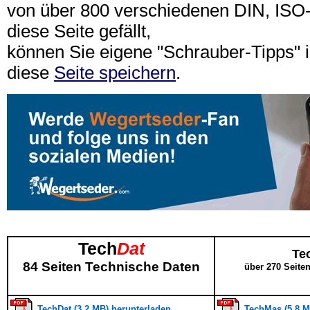
von über 800 verschiedenen DIN, IS
diese Seite gefällt,
können Sie eigene "Schrauber-Tipps"
diese
Seite speichern
.
Tech
Dat
Te
84 Seiten Technische Daten
über 270 Seite
TechDat (3,2 MB) herunterladen
TechMas (5,8 M