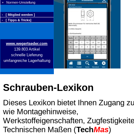
+ Normen-Umstellung
- [ Mitglied werden ]
- [ Tipps & Tricks]
www.wegertseder.com
139.803 Artikel
schnelle Lieferung
umfangreiche Lagerhaltung
Schrauben-Lexikon
Dieses Lexikon bietet Ihnen Zugang z
wie Montagehinweise,
Werkstoffeigenschaften, Zugfestigkeite
Technischen Maßen (
Tech
Mas
)