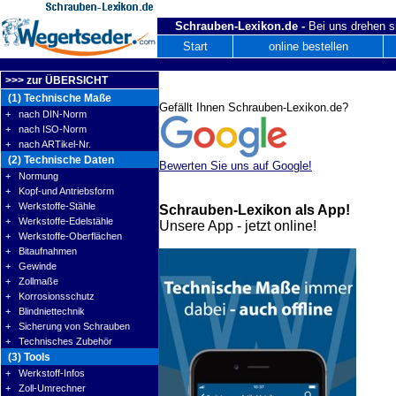
Schrauben-Lexikon.de -
Bei uns drehen s
Start
online bestellen
>>> zur ÜBERSICHT
(1) Technische Maße
Gefällt Ihnen Schrauben-Lexikon.de?
+ nach DIN-Norm
+ nach ISO-Norm
+ nach ARTikel-Nr.
(2) Technische Daten
Bewerten Sie uns auf Google!
+ Normung
+ Kopf-und Antriebsform
+ Werkstoffe-Stähle
Schrauben-Lexikon als App!
+ Werkstoffe-Edelstähle
Unsere App - jetzt online!
+ Werkstoffe-Oberflächen
+ Bitaufnahmen
+ Gewinde
+ Zollmaße
+ Korrosionsschutz
+ Blindniettechnik
+ Sicherung von Schrauben
+ Technisches Zubehör
(3) Tools
+ Werkstoff-Infos
+ Zoll-Umrechner