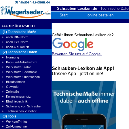
Schrauben-Lexikon.de -
Technische Daten
Start
online bestellen
>>> zur ÜBERSICHT
(1) Technische Maße
Gefällt Ihnen Schrauben-Lexikon.de?
+ nach DIN-Norm
+ nach ISO-Norm
+ nach ARTikel-Nr.
(2) Technische Daten
Bewerten Sie uns auf Google!
+ Normung
+ Kopf-und Antriebsform
+ Werkstoffe-Stähle
Schrauben-Lexikon als App!
+ Werkstoffe-Edelstähle
Unsere App - jetzt online!
+ Werkstoffe-Oberflächen
+ Bitaufnahmen
+ Gewinde
+ Zollmaße
+ Korrosionsschutz
+ Blindniettechnik
+ Sicherung von Schrauben
+ Technisches Zubehör
(3) Tools
+ Werkstoff-Infos
+ Zoll-Umrechner