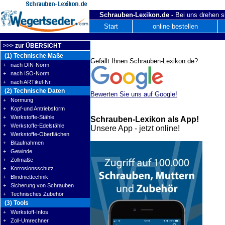
Schrauben-Lexikon.de -
Bei uns drehen s
Start
online bestellen
>>> zur ÜBERSICHT
(1) Technische Maße
Gefällt Ihnen Schrauben-Lexikon.de?
+ nach DIN-Norm
+ nach ISO-Norm
+ nach ARTikel-Nr.
(2) Technische Daten
Bewerten Sie uns auf Google!
+ Normung
+ Kopf-und Antriebsform
+ Werkstoffe-Stähle
Schrauben-Lexikon als App!
+ Werkstoffe-Edelstähle
Unsere App - jetzt online!
+ Werkstoffe-Oberflächen
+ Bitaufnahmen
+ Gewinde
+ Zollmaße
+ Korrosionsschutz
+ Blindniettechnik
+ Sicherung von Schrauben
+ Technisches Zubehör
(3) Tools
+ Werkstoff-Infos
+ Zoll-Umrechner