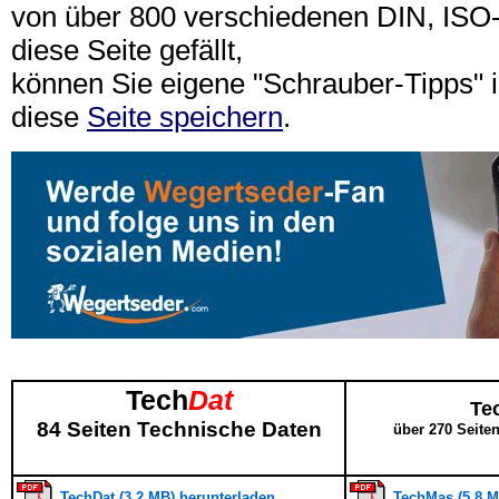
von über 800 verschiedenen DIN, IS
diese Seite gefällt,
können Sie eigene "Schrauber-Tipps"
diese
Seite speichern
.
Tech
Dat
Te
84 Seiten Technische Daten
über 270 Seite
TechDat (3,2 MB) herunterladen
TechMas (5,8 M