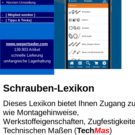
+ Normen-Umstellung
- [ Mitglied werden ]
- [ Tipps & Tricks]
www.wegertseder.com
139.803 Artikel
schnelle Lieferung
umfangreiche Lagerhaltung
Schrauben-Lexikon
Dieses Lexikon bietet Ihnen Zugang z
wie Montagehinweise,
Werkstoffeigenschaften, Zugfestigkeite
Technischen Maßen (
Tech
Mas
)