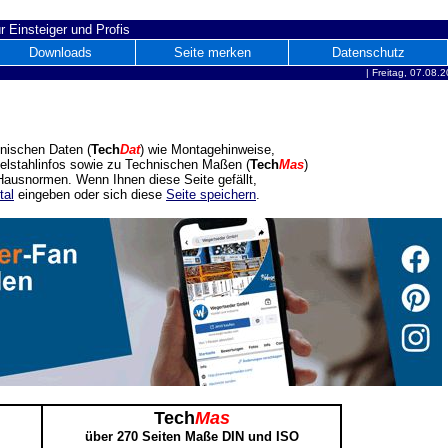
r Einsteiger und Profis
Downloads
Seite merken
Datenschutz
|
Freitag, 07.08.
nischen Daten (
Tech
Dat
) wie Montagehinweise,
delstahlinfos sowie zu Technischen Maßen (
Tech
Mas
)
ausnormen. Wenn Ihnen diese Seite gefällt,
tal
eingeben oder sich diese
Seite speichern
.
Tech
Mas
über 270 Seiten Maße DIN und ISO