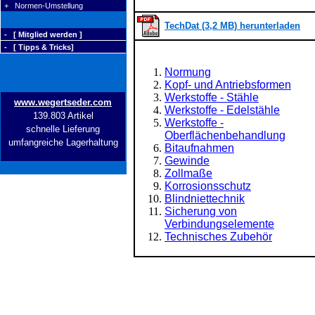
+ Normen-Umstellung
TechDat (3,2 MB) herunterladen
- [ Mitglied werden ]
- [ Tipps & Tricks]
Normung
Kopf- und Antriebsformen
Werkstoffe - Stähle
www.wegertseder.com
Werkstoffe - Edelstähle
139.803 Artikel
Werkstoffe -
schnelle Lieferung
Oberflächenbehandlung
umfangreiche Lagerhaltung
Bitaufnahmen
Gewinde
Zollmaße
Korrosionsschutz
Blindniettechnik
Sicherung von
Verbindungselemente
Technisches Zubehör