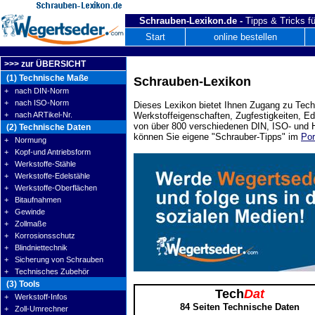
Schrauben-Lexikon.de -
Tipps & Tricks fü
Start
online bestellen
>>> zur ÜBERSICHT
(1) Technische Maße
Schrauben-Lexikon
+ nach DIN-Norm
+ nach ISO-Norm
Dieses Lexikon bietet Ihnen Zugang zu Tech
+ nach ARTikel-Nr.
Werkstoffeigenschaften, Zugfestigkeiten, E
von über 800 verschiedenen DIN, ISO- und H
(2) Technische Daten
können Sie eigene "Schrauber-Tipps" im
Por
+ Normung
+ Kopf-und Antriebsform
+ Werkstoffe-Stähle
+ Werkstoffe-Edelstähle
+ Werkstoffe-Oberflächen
+ Bitaufnahmen
+ Gewinde
+ Zollmaße
+ Korrosionsschutz
+ Blindniettechnik
+ Sicherung von Schrauben
+ Technisches Zubehör
(3) Tools
Tech
Dat
+ Werkstoff-Infos
84 Seiten Technische Daten
+ Zoll-Umrechner