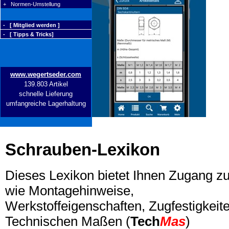
+ Normen-Umstellung
- [ Mitglied werden ]
- [ Tipps & Tricks]
www.wegertseder.com
139.803 Artikel
schnelle Lieferung
umfangreiche Lagerhaltung
Schrauben-Lexikon
Dieses Lexikon bietet Ihnen Zugang z
wie Montagehinweise,
Werkstoffeigenschaften, Zugfestigkeite
Technischen Maßen (
Tech
Mas
)