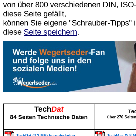
von über 800 verschiedenen DIN, IS
diese Seite gefällt,
können Sie eigene "Schrauber-Tipps"
diese
Seite speichern
.
Tech
Dat
Te
84 Seiten Technische Daten
über 270 Seite
TechDat (3,2 MB) herunterladen
TechMas (5,8 M