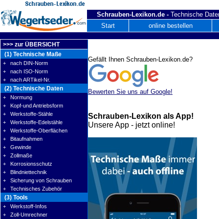
Schrauben-Lexikon.de -
Technische Daten
Start
online bestellen
>>> zur ÜBERSICHT
(1) Technische Maße
Gefällt Ihnen Schrauben-Lexikon.de?
+ nach DIN-Norm
+ nach ISO-Norm
+ nach ARTikel-Nr.
(2) Technische Daten
Bewerten Sie uns auf Google!
+ Normung
+ Kopf-und Antriebsform
+ Werkstoffe-Stähle
Schrauben-Lexikon als App!
+ Werkstoffe-Edelstähle
Unsere App - jetzt online!
+ Werkstoffe-Oberflächen
+ Bitaufnahmen
+ Gewinde
+ Zollmaße
+ Korrosionsschutz
+ Blindniettechnik
+ Sicherung von Schrauben
+ Technisches Zubehör
(3) Tools
+ Werkstoff-Infos
+ Zoll-Umrechner