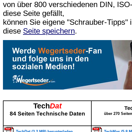
von über 800 verschiedenen DIN, IS
diese Seite gefällt,
können Sie eigene "Schrauber-Tipps"
diese
Seite speichern
.
Tech
Dat
Te
84 Seiten Technische Daten
über 270 Seite
TechDat (3,2 MB) herunterladen
TechMas (5,8 M