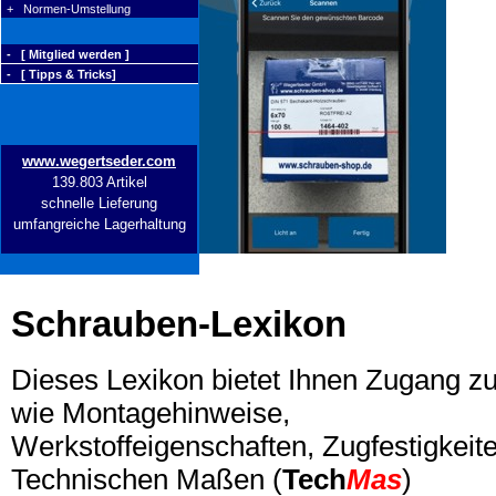
+ Normen-Umstellung
- [ Mitglied werden ]
- [ Tipps & Tricks]
www.wegertseder.com
139.803 Artikel
schnelle Lieferung
umfangreiche Lagerhaltung
Schrauben-Lexikon
Dieses Lexikon bietet Ihnen Zugang z
wie Montagehinweise,
Werkstoffeigenschaften, Zugfestigkeite
Technischen Maßen (
Tech
Mas
)