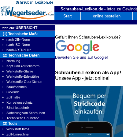
Schrauben-Lexikon.de -
Infos zu Gewinde
Start
online bestellen
>>> zur ÜBERSICHT
(1) Technische Maße
Gefällt Ihnen Schrauben-Lexikon.de?
+ nach DIN-Norm
+ nach ISO-Norm
+ nach ARTikel-Nr.
(2) Technische Daten
Bewerten Sie uns auf Google!
+ Normung
+ Kopf-und Antriebsform
+ Werkstoffe-Stähle
Schrauben-Lexikon als App!
+ Werkstoffe-Edelstähle
Unsere App - jetzt online!
+ Werkstoffe-Oberflächen
+ Bitaufnahmen
+ Gewinde
+ Zollmaße
+ Korrosionsschutz
+ Blindniettechnik
+ Sicherung von Schrauben
+ Technisches Zubehör
(3) Tools
+ Werkstoff-Infos
+ Zoll-Umrechner