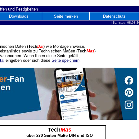
ffen und Festigkeiten
Downloads
Seite merken
Datenschutz
|
Samstag, 08.08.2
nischen Daten (
Tech
Dat
) wie Montagehinweise,
delstahlinfos sowie zu Technischen Maßen (
Tech
Mas
)
ausnormen. Wenn Ihnen diese Seite gefällt,
tal
eingeben oder sich diese
Seite speichern
.
Tech
Mas
über 270 Seiten Maße DIN und ISO