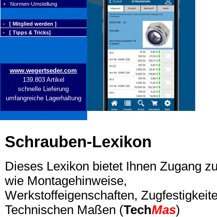
+ Normen-Umstellung
- [ Mitglied werden ]
- [ Tipps & Tricks]
www.wegertseder.com
139.803 Artikel
schnelle Lieferung
umfangreiche Lagerhaltung
Schrauben-Lexikon
Dieses Lexikon bietet Ihnen Zugang z
wie Montagehinweise,
Werkstoffeigenschaften, Zugfestigkeite
Technischen Maßen (
Tech
Mas
)