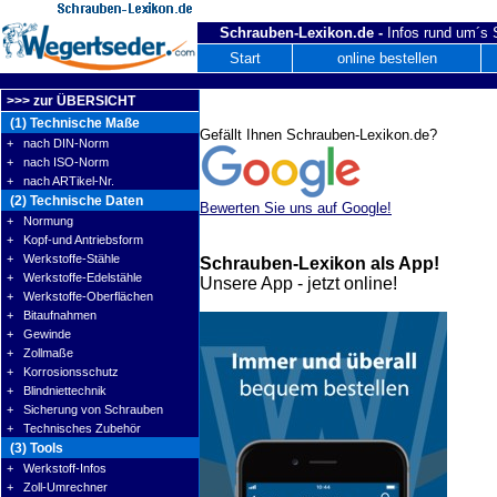
Schrauben-Lexikon.de -
Infos rund um´s
Start
online bestellen
>>> zur ÜBERSICHT
(1) Technische Maße
Gefällt Ihnen Schrauben-Lexikon.de?
+ nach DIN-Norm
+ nach ISO-Norm
+ nach ARTikel-Nr.
(2) Technische Daten
Bewerten Sie uns auf Google!
+ Normung
+ Kopf-und Antriebsform
+ Werkstoffe-Stähle
Schrauben-Lexikon als App!
+ Werkstoffe-Edelstähle
Unsere App - jetzt online!
+ Werkstoffe-Oberflächen
+ Bitaufnahmen
+ Gewinde
+ Zollmaße
+ Korrosionsschutz
+ Blindniettechnik
+ Sicherung von Schrauben
+ Technisches Zubehör
(3) Tools
+ Werkstoff-Infos
+ Zoll-Umrechner