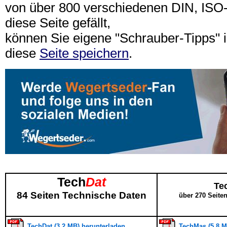
von über 800 verschiedenen DIN, IS
diese Seite gefällt,
können Sie eigene "Schrauber-Tipps"
diese
Seite speichern
.
Tech
Dat
Te
84 Seiten Technische Daten
über 270 Seite
TechDat (3,2 MB) herunterladen
TechMas (5,8 M