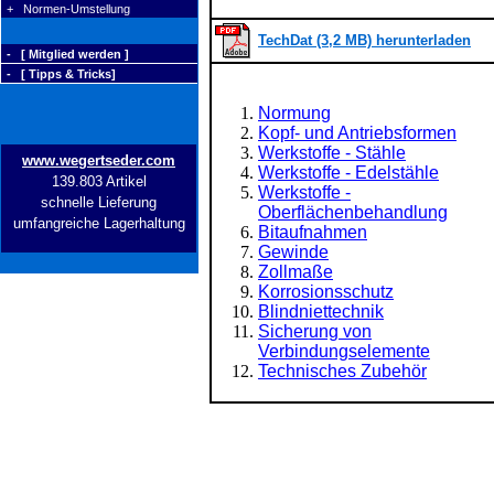
+ Normen-Umstellung
TechDat (3,2 MB) herunterladen
- [ Mitglied werden ]
- [ Tipps & Tricks]
Normung
Kopf- und Antriebsformen
Werkstoffe - Stähle
www.wegertseder.com
Werkstoffe - Edelstähle
139.803 Artikel
Werkstoffe -
schnelle Lieferung
Oberflächenbehandlung
umfangreiche Lagerhaltung
Bitaufnahmen
Gewinde
Zollmaße
Korrosionsschutz
Blindniettechnik
Sicherung von
Verbindungselemente
Technisches Zubehör