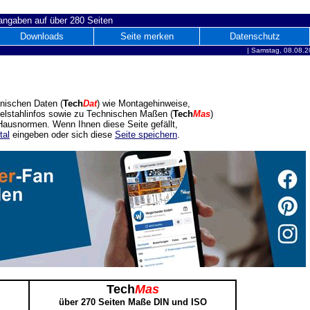
ngaben auf über 280 Seiten
Downloads
Seite merken
Datenschutz
|
Samstag, 08.08.2
nischen Daten (
Tech
Dat
) wie Montagehinweise,
delstahlinfos sowie zu Technischen Maßen (
Tech
Mas
)
ausnormen. Wenn Ihnen diese Seite gefällt,
tal
eingeben oder sich diese
Seite speichern
.
Tech
Mas
über 270 Seiten Maße DIN und ISO