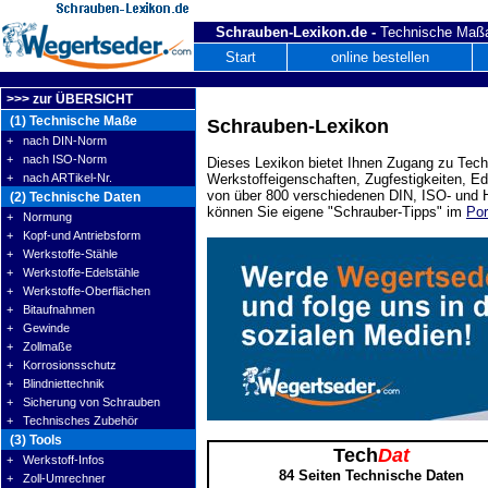
Schrauben-Lexikon.de -
Technische Maßa
Start
online bestellen
>>> zur ÜBERSICHT
(1) Technische Maße
Schrauben-Lexikon
+ nach DIN-Norm
+ nach ISO-Norm
Dieses Lexikon bietet Ihnen Zugang zu Tech
+ nach ARTikel-Nr.
Werkstoffeigenschaften, Zugfestigkeiten, E
von über 800 verschiedenen DIN, ISO- und H
(2) Technische Daten
können Sie eigene "Schrauber-Tipps" im
Por
+ Normung
+ Kopf-und Antriebsform
+ Werkstoffe-Stähle
+ Werkstoffe-Edelstähle
+ Werkstoffe-Oberflächen
+ Bitaufnahmen
+ Gewinde
+ Zollmaße
+ Korrosionsschutz
+ Blindniettechnik
+ Sicherung von Schrauben
+ Technisches Zubehör
(3) Tools
Tech
Dat
+ Werkstoff-Infos
84 Seiten Technische Daten
+ Zoll-Umrechner