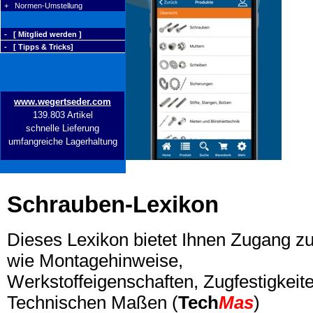
+ Normen-Umstellung
- [ Mitglied werden ]
- [ Tipps & Tricks]
www.wegertseder.com
139.803 Artikel
schnelle Lieferung
umfangreiche Lagerhaltung
Schrauben-Lexikon
Dieses Lexikon bietet Ihnen Zugang z
wie Montagehinweise,
Werkstoffeigenschaften, Zugfestigkeite
Technischen Maßen (
Tech
Mas
)