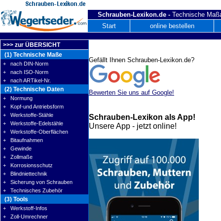
Schrauben-Lexikon.de -
Technische Maßa
Start
online bestellen
>>> zur ÜBERSICHT
(1) Technische Maße
Gefällt Ihnen Schrauben-Lexikon.de?
+ nach DIN-Norm
+ nach ISO-Norm
+ nach ARTikel-Nr.
(2) Technische Daten
Bewerten Sie uns auf Google!
+ Normung
+ Kopf-und Antriebsform
+ Werkstoffe-Stähle
Schrauben-Lexikon als App!
+ Werkstoffe-Edelstähle
Unsere App - jetzt online!
+ Werkstoffe-Oberflächen
+ Bitaufnahmen
+ Gewinde
+ Zollmaße
+ Korrosionsschutz
+ Blindniettechnik
+ Sicherung von Schrauben
+ Technisches Zubehör
(3) Tools
+ Werkstoff-Infos
+ Zoll-Umrechner