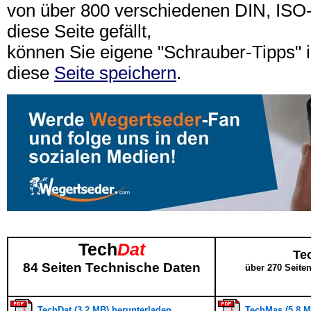
von über 800 verschiedenen DIN, IS
diese Seite gefällt,
können Sie eigene "Schrauber-Tipps"
diese
Seite speichern
.
Tech
Dat
Te
84 Seiten Technische Daten
über 270 Seite
TechDat (3,2 MB) herunterladen
TechMas (5,8 M