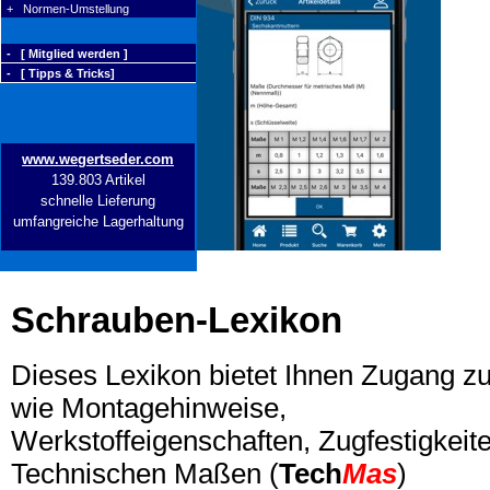
+ Normen-Umstellung
- [ Mitglied werden ]
- [ Tipps & Tricks]
www.wegertseder.com
139.803 Artikel
schnelle Lieferung
umfangreiche Lagerhaltung
Schrauben-Lexikon
Dieses Lexikon bietet Ihnen Zugang z
wie Montagehinweise,
Werkstoffeigenschaften, Zugfestigkeite
Technischen Maßen (
Tech
Mas
)