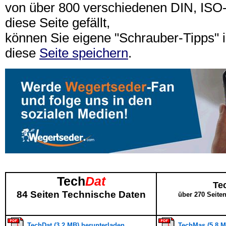
von über 800 verschiedenen DIN, IS
diese Seite gefällt,
können Sie eigene "Schrauber-Tipps"
diese
Seite speichern
.
Tech
Dat
Te
84 Seiten Technische Daten
über 270 Seite
TechDat (3,2 MB) herunterladen
TechMas (5,8 M