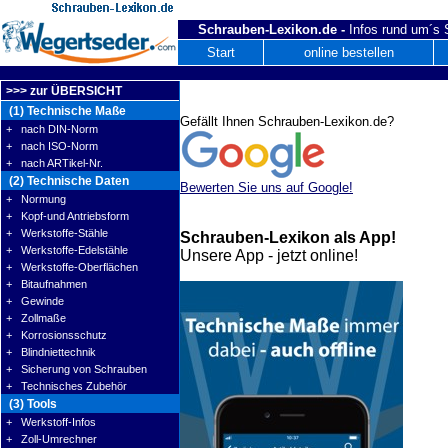
Schrauben-Lexikon.de -
Infos rund um´s
Start
online bestellen
>>> zur ÜBERSICHT
(1) Technische Maße
Gefällt Ihnen Schrauben-Lexikon.de?
+ nach DIN-Norm
+ nach ISO-Norm
+ nach ARTikel-Nr.
(2) Technische Daten
Bewerten Sie uns auf Google!
+ Normung
+ Kopf-und Antriebsform
+ Werkstoffe-Stähle
Schrauben-Lexikon als App!
+ Werkstoffe-Edelstähle
Unsere App - jetzt online!
+ Werkstoffe-Oberflächen
+ Bitaufnahmen
+ Gewinde
+ Zollmaße
+ Korrosionsschutz
+ Blindniettechnik
+ Sicherung von Schrauben
+ Technisches Zubehör
(3) Tools
+ Werkstoff-Infos
+ Zoll-Umrechner