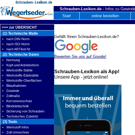
Schrauben-Lexikon.de -
Infos zu Gewinde
Start
online bestellen
>>> zur ÜBERSICHT
(1) Technische Maße
Gefällt Ihnen Schrauben-Lexikon.de?
+ nach DIN-Norm
+ nach ISO-Norm
+ nach ARTikel-Nr.
(2) Technische Daten
Bewerten Sie uns auf Google!
+ Normung
+ Kopf-und Antriebsform
+ Werkstoffe-Stähle
Schrauben-Lexikon als App!
+ Werkstoffe-Edelstähle
Unsere App - jetzt online!
+ Werkstoffe-Oberflächen
+ Bitaufnahmen
+ Gewinde
+ Zollmaße
+ Korrosionsschutz
+ Blindniettechnik
+ Sicherung von Schrauben
+ Technisches Zubehör
(3) Tools
+ Werkstoff-Infos
+ Zoll-Umrechner