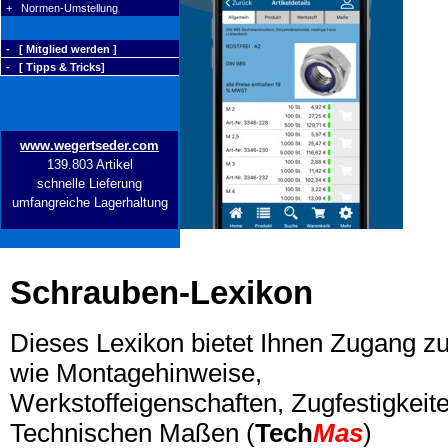
+ Normen-Umstellung
- [ Mitglied werden ]
- [ Tipps & Tricks]
www.wegertseder.com
139.803 Artikel
schnelle Lieferung
umfangreiche Lagerhaltung
Schrauben-Lexikon
Dieses Lexikon bietet Ihnen Zugang z
wie Montagehinweise,
Werkstoffeigenschaften, Zugfestigkeite
Technischen Maßen (
Tech
Mas
)