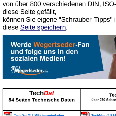
von über 800 verschiedenen DIN, IS
diese Seite gefällt,
können Sie eigene "Schrauber-Tipps"
diese
Seite speichern
.
Tech
Dat
Te
84 Seiten Technische Daten
über 270 Seite
TechDat (3,2 MB) herunterladen
TechMas (5,8 M