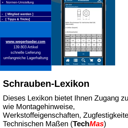
+ Normen-Umstellung
- [ Mitglied werden ]
- [ Tipps & Tricks]
www.wegertseder.com
139.803 Artikel
schnelle Lieferung
umfangreiche Lagerhaltung
Schrauben-Lexikon
Dieses Lexikon bietet Ihnen Zugang z
wie Montagehinweise,
Werkstoffeigenschaften, Zugfestigkeite
Technischen Maßen (
Tech
Mas
)