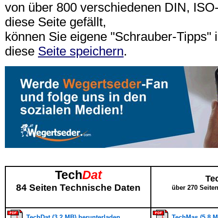
von über 800 verschiedenen DIN, IS
diese Seite gefällt,
können Sie eigene "Schrauber-Tipps"
diese
Seite speichern
.
Tech
Dat
Te
84 Seiten Technische Daten
über 270 Seite
TechDat (3,2 MB) herunterladen
TechMas (5,8 M