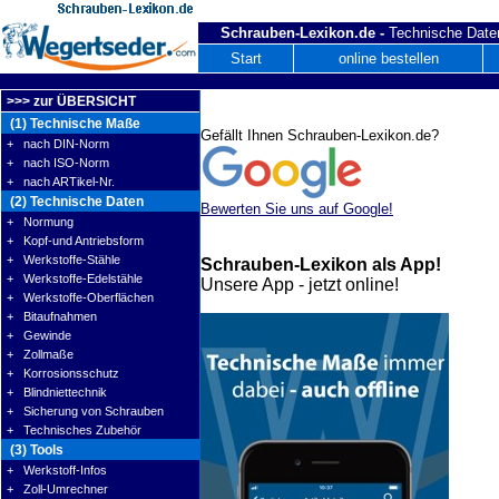
Schrauben-Lexikon.de -
Technische Daten
Start
online bestellen
>>> zur ÜBERSICHT
(1) Technische Maße
Gefällt Ihnen Schrauben-Lexikon.de?
+ nach DIN-Norm
+ nach ISO-Norm
+ nach ARTikel-Nr.
(2) Technische Daten
Bewerten Sie uns auf Google!
+ Normung
+ Kopf-und Antriebsform
+ Werkstoffe-Stähle
Schrauben-Lexikon als App!
+ Werkstoffe-Edelstähle
Unsere App - jetzt online!
+ Werkstoffe-Oberflächen
+ Bitaufnahmen
+ Gewinde
+ Zollmaße
+ Korrosionsschutz
+ Blindniettechnik
+ Sicherung von Schrauben
+ Technisches Zubehör
(3) Tools
+ Werkstoff-Infos
+ Zoll-Umrechner