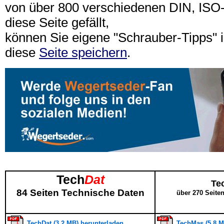
von über 800 verschiedenen DIN, IS
diese Seite gefällt,
können Sie eigene "Schrauber-Tipps"
diese
Seite speichern
.
Tech
Dat
Te
84 Seiten Technische Daten
über 270 Seite
TechDat (3,2 MB) herunterladen
TechMas (5,8 M