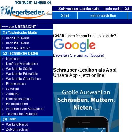
Schrauben-Lexikon.de -
Technische Daten
Start
online bestellen
>>> zur ÜBERSICHT
(1) Technische Maße
Gefällt Ihnen Schrauben-Lexikon.de?
+ nach DIN-Norm
+ nach ISO-Norm
+ nach ARTikel-Nr.
(2) Technische Daten
Bewerten Sie uns auf Google!
+ Normung
+ Kopf-und Antriebsform
+ Werkstoffe-Stähle
Schrauben-Lexikon als App!
+ Werkstoffe-Edelstähle
Unsere App - jetzt online!
+ Werkstoffe-Oberflächen
+ Bitaufnahmen
+ Gewinde
+ Zollmaße
+ Korrosionsschutz
+ Blindniettechnik
+ Sicherung von Schrauben
+ Technisches Zubehör
(3) Tools
+ Werkstoff-Infos
+ Zoll-Umrechner