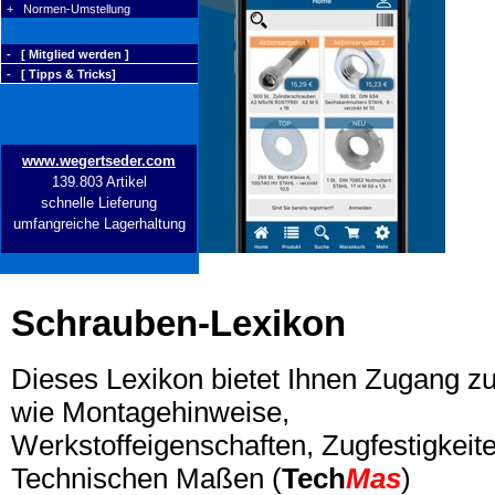
+ Normen-Umstellung
- [ Mitglied werden ]
- [ Tipps & Tricks]
www.wegertseder.com
139.803 Artikel
schnelle Lieferung
umfangreiche Lagerhaltung
Schrauben-Lexikon
Dieses Lexikon bietet Ihnen Zugang z
wie Montagehinweise,
Werkstoffeigenschaften, Zugfestigkeite
Technischen Maßen (
Tech
Mas
)