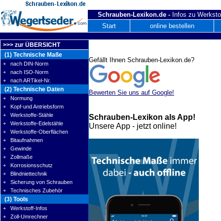
Schrauben-Lexikon.de -
Infos zu Werksto
Start
online bestellen
>>> zur ÜBERSICHT
(1) Technische Maße
Gefällt Ihnen Schrauben-Lexikon.de?
+ nach DIN-Norm
+ nach ISO-Norm
+ nach ARTikel-Nr.
(2) Technische Daten
Bewerten Sie uns auf Google!
+ Normung
+ Kopf-und Antriebsform
+ Werkstoffe-Stähle
Schrauben-Lexikon als App!
+ Werkstoffe-Edelstähle
Unsere App - jetzt online!
+ Werkstoffe-Oberflächen
+ Bitaufnahmen
+ Gewinde
+ Zollmaße
+ Korrosionsschutz
+ Blindniettechnik
+ Sicherung von Schrauben
+ Technisches Zubehör
(3) Tools
+ Werkstoff-Infos
+ Zoll-Umrechner