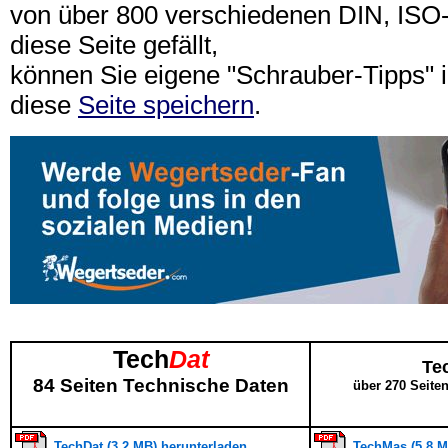
von über 800 verschiedenen DIN, IS
diese Seite gefällt,
können Sie eigene "Schrauber-Tipps"
diese
Seite speichern
.
Tech
Dat
Te
84 Seiten Technische Daten
über 270 Seite
TechDat (3,2 MB) herunterladen
TechMas (5,8 M