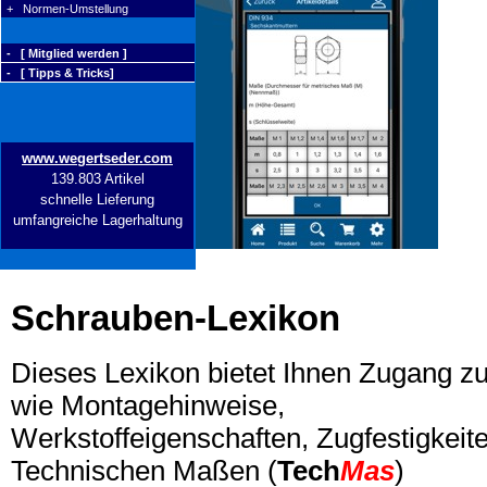
+ Normen-Umstellung
- [ Mitglied werden ]
- [ Tipps & Tricks]
www.wegertseder.com
139.803 Artikel
schnelle Lieferung
umfangreiche Lagerhaltung
Schrauben-Lexikon
Dieses Lexikon bietet Ihnen Zugang z
wie Montagehinweise,
Werkstoffeigenschaften, Zugfestigkeite
Technischen Maßen (
Tech
Mas
)