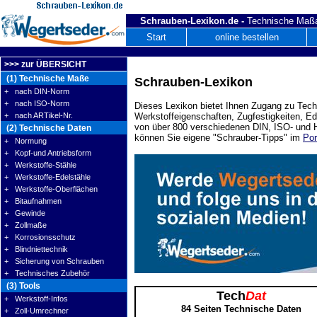
Schrauben-Lexikon.de -
Technische Maßa
Start
online bestellen
>>> zur ÜBERSICHT
(1) Technische Maße
Schrauben-Lexikon
+ nach DIN-Norm
+ nach ISO-Norm
Dieses Lexikon bietet Ihnen Zugang zu Tech
+ nach ARTikel-Nr.
Werkstoffeigenschaften, Zugfestigkeiten, E
von über 800 verschiedenen DIN, ISO- und H
(2) Technische Daten
können Sie eigene "Schrauber-Tipps" im
Por
+ Normung
+ Kopf-und Antriebsform
+ Werkstoffe-Stähle
+ Werkstoffe-Edelstähle
+ Werkstoffe-Oberflächen
+ Bitaufnahmen
+ Gewinde
+ Zollmaße
+ Korrosionsschutz
+ Blindniettechnik
+ Sicherung von Schrauben
+ Technisches Zubehör
(3) Tools
Tech
Dat
+ Werkstoff-Infos
84 Seiten Technische Daten
+ Zoll-Umrechner