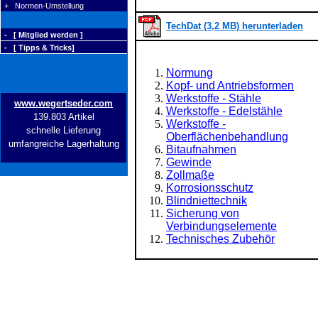
+ Normen-Umstellung
TechDat (3,2 MB) herunterladen
- [ Mitglied werden ]
- [ Tipps & Tricks]
Normung
Kopf- und Antriebsformen
Werkstoffe - Stähle
www.wegertseder.com
Werkstoffe - Edelstähle
139.803 Artikel
Werkstoffe -
schnelle Lieferung
Oberflächenbehandlung
umfangreiche Lagerhaltung
Bitaufnahmen
Gewinde
Zollmaße
Korrosionsschutz
Blindniettechnik
Sicherung von
Verbindungselemente
Technisches Zubehör