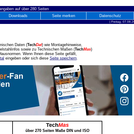
ngaben auf über 280 Seiten
Downloads
Seite merken
Datenschutz
|
Freitag, 07.08.
nischen Daten (
Tech
Dat
) wie Montagehinweise,
delstahlinfos sowie zu Technischen Maßen (
Tech
Mas
)
ausnormen. Wenn Ihnen diese Seite gefällt,
tal
eingeben oder sich diese
Seite speichern
.
Tech
Mas
über 270 Seiten Maße DIN und ISO