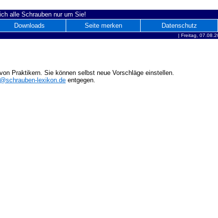
ich alle Schrauben nur um Sie!
Downloads
Seite merken
Datenschutz
|
Freitag, 07.08.
on Praktikern. Sie können selbst neue Vorschläge einstellen.
o@schrauben-lexikon.de
entgegen.