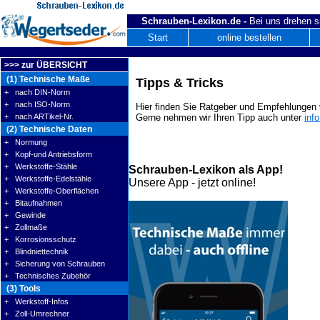
Schrauben-Lexikon.de -
Bei uns drehen s
Start
online bestellen
>>> zur ÜBERSICHT
(1) Technische Maße
Tipps & Tricks
+ nach DIN-Norm
+ nach ISO-Norm
Hier finden Sie Ratgeber und Empfehlungen v
+ nach ARTikel-Nr.
Gerne nehmen wir Ihren Tipp auch unter
inf
(2) Technische Daten
+ Normung
+ Kopf-und Antriebsform
+ Werkstoffe-Stähle
Schrauben-Lexikon als App!
+ Werkstoffe-Edelstähle
Unsere App - jetzt online!
+ Werkstoffe-Oberflächen
+ Bitaufnahmen
+ Gewinde
+ Zollmaße
+ Korrosionsschutz
+ Blindniettechnik
+ Sicherung von Schrauben
+ Technisches Zubehör
(3) Tools
+ Werkstoff-Infos
+ Zoll-Umrechner