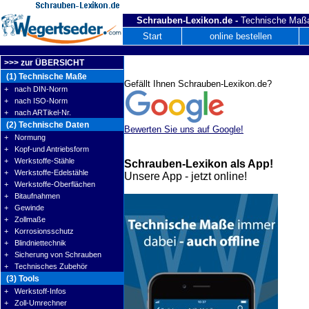
Schrauben-Lexikon.de -
Technische Maßa
Start
online bestellen
>>> zur ÜBERSICHT
(1) Technische Maße
Gefällt Ihnen Schrauben-Lexikon.de?
+ nach DIN-Norm
+ nach ISO-Norm
+ nach ARTikel-Nr.
(2) Technische Daten
Bewerten Sie uns auf Google!
+ Normung
+ Kopf-und Antriebsform
+ Werkstoffe-Stähle
Schrauben-Lexikon als App!
+ Werkstoffe-Edelstähle
Unsere App - jetzt online!
+ Werkstoffe-Oberflächen
+ Bitaufnahmen
+ Gewinde
+ Zollmaße
+ Korrosionsschutz
+ Blindniettechnik
+ Sicherung von Schrauben
+ Technisches Zubehör
(3) Tools
+ Werkstoff-Infos
+ Zoll-Umrechner