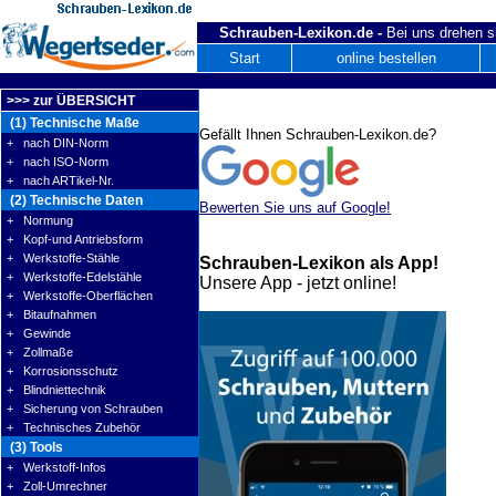
Schrauben-Lexikon.de -
Bei uns drehen s
Start
online bestellen
>>> zur ÜBERSICHT
(1) Technische Maße
Gefällt Ihnen Schrauben-Lexikon.de?
+ nach DIN-Norm
+ nach ISO-Norm
+ nach ARTikel-Nr.
(2) Technische Daten
Bewerten Sie uns auf Google!
+ Normung
+ Kopf-und Antriebsform
+ Werkstoffe-Stähle
Schrauben-Lexikon als App!
+ Werkstoffe-Edelstähle
Unsere App - jetzt online!
+ Werkstoffe-Oberflächen
+ Bitaufnahmen
+ Gewinde
+ Zollmaße
+ Korrosionsschutz
+ Blindniettechnik
+ Sicherung von Schrauben
+ Technisches Zubehör
(3) Tools
+ Werkstoff-Infos
+ Zoll-Umrechner