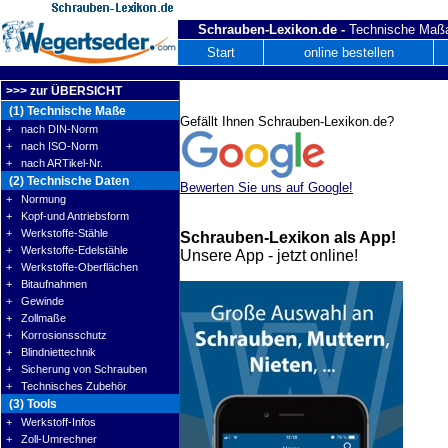
Schrauben-Lexikon.de -
Technische Maßa
Start
online bestellen
>>> zur ÜBERSICHT
(1) Technische Maße
Gefällt Ihnen Schrauben-Lexikon.de?
+ nach DIN-Norm
+ nach ISO-Norm
+ nach ARTikel-Nr.
(2) Technische Daten
Bewerten Sie uns auf Google!
+ Normung
+ Kopf-und Antriebsform
+ Werkstoffe-Stähle
Schrauben-Lexikon als App!
+ Werkstoffe-Edelstähle
Unsere App - jetzt online!
+ Werkstoffe-Oberflächen
+ Bitaufnahmen
+ Gewinde
+ Zollmaße
+ Korrosionsschutz
+ Blindniettechnik
+ Sicherung von Schrauben
+ Technisches Zubehör
(3) Tools
+ Werkstoff-Infos
+ Zoll-Umrechner