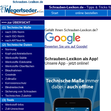
Schrauben-Lexikon.de -
Tipps & Tricks fü
Start
online bestellen
>>> zur ÜBERSICHT
(1) Technische Maße
Gefällt Ihnen Schrauben-Lexikon.de?
+ nach DIN-Norm
+ nach ISO-Norm
+ nach ARTikel-Nr.
(2) Technische Daten
Bewerten Sie uns auf Google!
+ Normung
+ Kopf-und Antriebsform
+ Werkstoffe-Stähle
Schrauben-Lexikon als App!
+ Werkstoffe-Edelstähle
Unsere App - jetzt online!
+ Werkstoffe-Oberflächen
+ Bitaufnahmen
+ Gewinde
+ Zollmaße
+ Korrosionsschutz
+ Blindniettechnik
+ Sicherung von Schrauben
+ Technisches Zubehör
(3) Tools
+ Werkstoff-Infos
+ Zoll-Umrechner