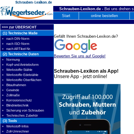
Schrauben-Lexikon.de -
Bei uns drehen s
Start
online bestellen
>>> zur ÜBERSICHT
(1) Technische Maße
Gefällt Ihnen Schrauben-Lexikon.de?
+ nach DIN-Norm
+ nach ISO-Norm
+ nach ARTikel-Nr.
(2) Technische Daten
Bewerten Sie uns auf Google!
+ Normung
+ Kopf-und Antriebsform
+ Werkstoffe-Stähle
Schrauben-Lexikon als App!
+ Werkstoffe-Edelstähle
Unsere App - jetzt online!
+ Werkstoffe-Oberflächen
+ Bitaufnahmen
+ Gewinde
+ Zollmaße
+ Korrosionsschutz
+ Blindniettechnik
+ Sicherung von Schrauben
+ Technisches Zubehör
(3) Tools
+ Werkstoff-Infos
+ Zoll-Umrechner