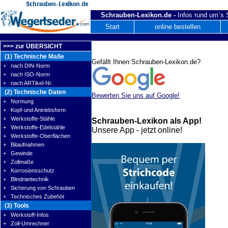
Schrauben-Lexikon.de -
Infos rund um´s
Start
online bestellen
>>> zur ÜBERSICHT
(1) Technische Maße
Gefällt Ihnen Schrauben-Lexikon.de?
+ nach DIN-Norm
+ nach ISO-Norm
+ nach ARTikel-Nr.
(2) Technische Daten
Bewerten Sie uns auf Google!
+ Normung
+ Kopf-und Antriebsform
+ Werkstoffe-Stähle
Schrauben-Lexikon als App!
+ Werkstoffe-Edelstähle
Unsere App - jetzt online!
+ Werkstoffe-Oberflächen
+ Bitaufnahmen
+ Gewinde
+ Zollmaße
+ Korrosionsschutz
+ Blindniettechnik
+ Sicherung von Schrauben
+ Technisches Zubehör
(3) Tools
+ Werkstoff-Infos
+ Zoll-Umrechner