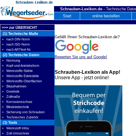
Schrauben-Lexikon.de -
Technische Daten
Start
online bestellen
>>> zur ÜBERSICHT
(1) Technische Maße
Gefällt Ihnen Schrauben-Lexikon.de?
+ nach DIN-Norm
+ nach ISO-Norm
+ nach ARTikel-Nr.
(2) Technische Daten
Bewerten Sie uns auf Google!
+ Normung
+ Kopf-und Antriebsform
+ Werkstoffe-Stähle
Schrauben-Lexikon als App!
+ Werkstoffe-Edelstähle
Unsere App - jetzt online!
+ Werkstoffe-Oberflächen
+ Bitaufnahmen
+ Gewinde
+ Zollmaße
+ Korrosionsschutz
+ Blindniettechnik
+ Sicherung von Schrauben
+ Technisches Zubehör
(3) Tools
+ Werkstoff-Infos
+ Zoll-Umrechner