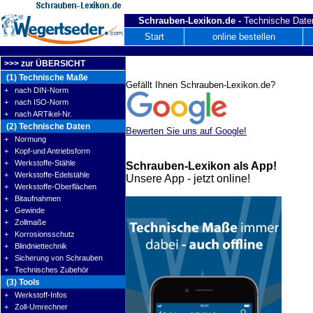
Schrauben-Lexikon.de -
Technische Daten
Start
online bestellen
>>> zur ÜBERSICHT
(1) Technische Maße
Gefällt Ihnen Schrauben-Lexikon.de?
+ nach DIN-Norm
+ nach ISO-Norm
+ nach ARTikel-Nr.
(2) Technische Daten
Bewerten Sie uns auf Google!
+ Normung
+ Kopf-und Antriebsform
+ Werkstoffe-Stähle
Schrauben-Lexikon als App!
+ Werkstoffe-Edelstähle
Unsere App - jetzt online!
+ Werkstoffe-Oberflächen
+ Bitaufnahmen
+ Gewinde
+ Zollmaße
+ Korrosionsschutz
+ Blindniettechnik
+ Sicherung von Schrauben
+ Technisches Zubehör
(3) Tools
+ Werkstoff-Infos
+ Zoll-Umrechner