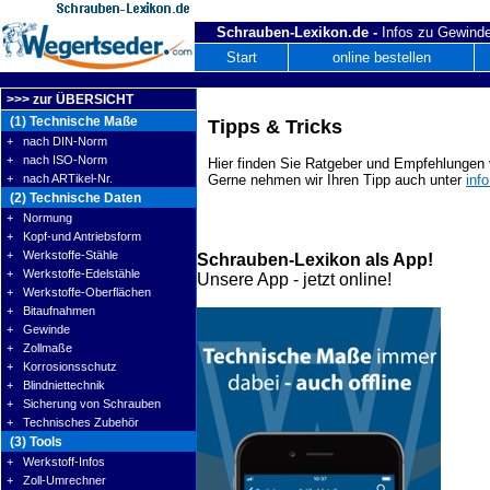
Schrauben-Lexikon.de -
Infos zu Gewinde
Start
online bestellen
>>> zur ÜBERSICHT
(1) Technische Maße
Tipps & Tricks
+ nach DIN-Norm
+ nach ISO-Norm
Hier finden Sie Ratgeber und Empfehlungen v
+ nach ARTikel-Nr.
Gerne nehmen wir Ihren Tipp auch unter
inf
(2) Technische Daten
+ Normung
+ Kopf-und Antriebsform
+ Werkstoffe-Stähle
Schrauben-Lexikon als App!
+ Werkstoffe-Edelstähle
Unsere App - jetzt online!
+ Werkstoffe-Oberflächen
+ Bitaufnahmen
+ Gewinde
+ Zollmaße
+ Korrosionsschutz
+ Blindniettechnik
+ Sicherung von Schrauben
+ Technisches Zubehör
(3) Tools
+ Werkstoff-Infos
+ Zoll-Umrechner