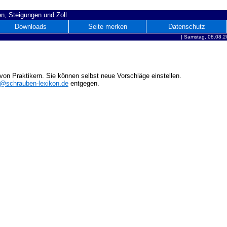
n, Steigungen und Zoll
Downloads
Seite merken
Datenschutz
|
Samstag, 08.08.2
on Praktikern. Sie können selbst neue Vorschläge einstellen.
o@schrauben-lexikon.de
entgegen.