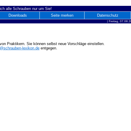
ich alle Schrauben nur um Sie!
Downloads
Seite merken
Datenschutz
|
Freitag, 07.08.
on Praktikern. Sie können selbst neue Vorschläge einstellen.
o@schrauben-lexikon.de
entgegen.