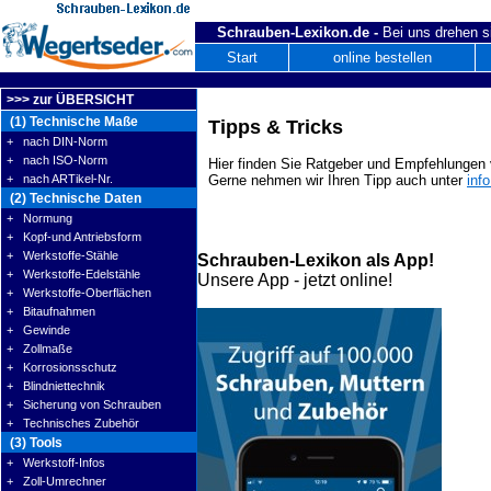
Schrauben-Lexikon.de -
Bei uns drehen s
Start
online bestellen
>>> zur ÜBERSICHT
(1) Technische Maße
Tipps & Tricks
+ nach DIN-Norm
+ nach ISO-Norm
Hier finden Sie Ratgeber und Empfehlungen v
+ nach ARTikel-Nr.
Gerne nehmen wir Ihren Tipp auch unter
inf
(2) Technische Daten
+ Normung
+ Kopf-und Antriebsform
+ Werkstoffe-Stähle
Schrauben-Lexikon als App!
+ Werkstoffe-Edelstähle
Unsere App - jetzt online!
+ Werkstoffe-Oberflächen
+ Bitaufnahmen
+ Gewinde
+ Zollmaße
+ Korrosionsschutz
+ Blindniettechnik
+ Sicherung von Schrauben
+ Technisches Zubehör
(3) Tools
+ Werkstoff-Infos
+ Zoll-Umrechner