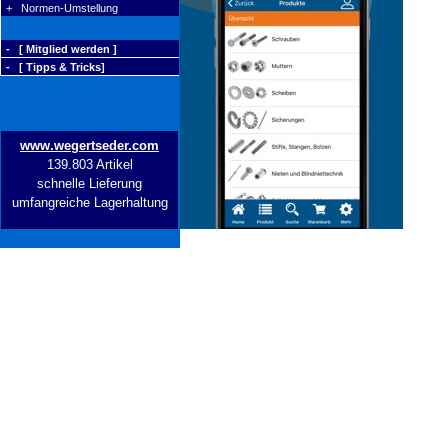
+ Normen-Umstellung
- [ Mitglied werden ]
- [ Tipps & Tricks]
www.wegertseder.com
139.803 Artikel
schnelle Lieferung
umfangreiche Lagerhaltung