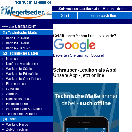
Schrauben-Lexikon.de -
Bei uns drehen s
Start
online bestellen
>>> zur ÜBERSICHT
(1) Technische Maße
Gefällt Ihnen Schrauben-Lexikon.de?
+ nach DIN-Norm
+ nach ISO-Norm
+ nach ARTikel-Nr.
(2) Technische Daten
Bewerten Sie uns auf Google!
+ Normung
+ Kopf-und Antriebsform
+ Werkstoffe-Stähle
Schrauben-Lexikon als App!
+ Werkstoffe-Edelstähle
Unsere App - jetzt online!
+ Werkstoffe-Oberflächen
+ Bitaufnahmen
+ Gewinde
+ Zollmaße
+ Korrosionsschutz
+ Blindniettechnik
+ Sicherung von Schrauben
+ Technisches Zubehör
(3) Tools
+ Werkstoff-Infos
+ Zoll-Umrechner