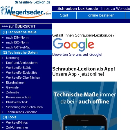
Schrauben-Lexikon.de -
Infos zu Werksto
Start
online bestellen
>>> zur ÜBERSICHT
(1) Technische Maße
Gefällt Ihnen Schrauben-Lexikon.de?
+ nach DIN-Norm
+ nach ISO-Norm
+ nach ARTikel-Nr.
(2) Technische Daten
Bewerten Sie uns auf Google!
+ Normung
+ Kopf-und Antriebsform
+ Werkstoffe-Stähle
Schrauben-Lexikon als App!
+ Werkstoffe-Edelstähle
Unsere App - jetzt online!
+ Werkstoffe-Oberflächen
+ Bitaufnahmen
+ Gewinde
+ Zollmaße
+ Korrosionsschutz
+ Blindniettechnik
+ Sicherung von Schrauben
+ Technisches Zubehör
(3) Tools
+ Werkstoff-Infos
+ Zoll-Umrechner