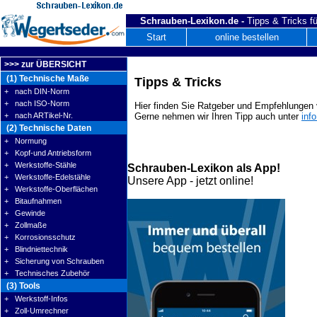
Schrauben-Lexikon.de -
Tipps & Tricks fü
Start
online bestellen
>>> zur ÜBERSICHT
(1) Technische Maße
Tipps & Tricks
+ nach DIN-Norm
+ nach ISO-Norm
Hier finden Sie Ratgeber und Empfehlungen v
+ nach ARTikel-Nr.
Gerne nehmen wir Ihren Tipp auch unter
inf
(2) Technische Daten
+ Normung
+ Kopf-und Antriebsform
+ Werkstoffe-Stähle
Schrauben-Lexikon als App!
+ Werkstoffe-Edelstähle
Unsere App - jetzt online!
+ Werkstoffe-Oberflächen
+ Bitaufnahmen
+ Gewinde
+ Zollmaße
+ Korrosionsschutz
+ Blindniettechnik
+ Sicherung von Schrauben
+ Technisches Zubehör
(3) Tools
+ Werkstoff-Infos
+ Zoll-Umrechner