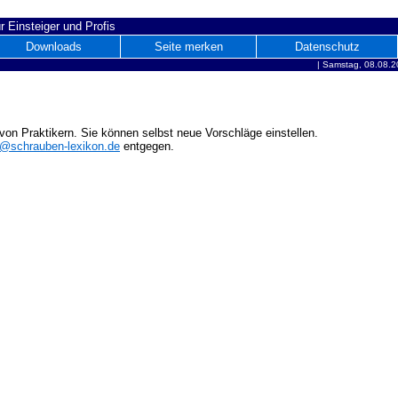
r Einsteiger und Profis
Downloads
Seite merken
Datenschutz
|
Samstag, 08.08.2
on Praktikern. Sie können selbst neue Vorschläge einstellen.
o@schrauben-lexikon.de
entgegen.