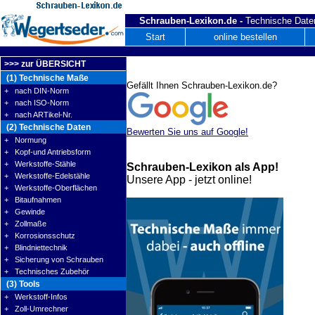
Schrauben-Lexikon.de -
Technische Daten
Start
online bestellen
>>> zur ÜBERSICHT
(1) Technische Maße
Gefällt Ihnen Schrauben-Lexikon.de?
+ nach DIN-Norm
+ nach ISO-Norm
+ nach ARTikel-Nr.
(2) Technische Daten
Bewerten Sie uns auf Google!
+ Normung
+ Kopf-und Antriebsform
+ Werkstoffe-Stähle
Schrauben-Lexikon als App!
+ Werkstoffe-Edelstähle
Unsere App - jetzt online!
+ Werkstoffe-Oberflächen
+ Bitaufnahmen
+ Gewinde
+ Zollmaße
+ Korrosionsschutz
+ Blindniettechnik
+ Sicherung von Schrauben
+ Technisches Zubehör
(3) Tools
+ Werkstoff-Infos
+ Zoll-Umrechner