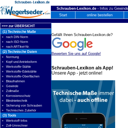
Schrauben-Lexikon.de -
Infos zu Gewinde
Start
online bestellen
>>> zur ÜBERSICHT
(1) Technische Maße
Gefällt Ihnen Schrauben-Lexikon.de?
+ nach DIN-Norm
+ nach ISO-Norm
+ nach ARTikel-Nr.
(2) Technische Daten
Bewerten Sie uns auf Google!
+ Normung
+ Kopf-und Antriebsform
+ Werkstoffe-Stähle
Schrauben-Lexikon als App!
+ Werkstoffe-Edelstähle
Unsere App - jetzt online!
+ Werkstoffe-Oberflächen
+ Bitaufnahmen
+ Gewinde
+ Zollmaße
+ Korrosionsschutz
+ Blindniettechnik
+ Sicherung von Schrauben
+ Technisches Zubehör
(3) Tools
+ Werkstoff-Infos
+ Zoll-Umrechner