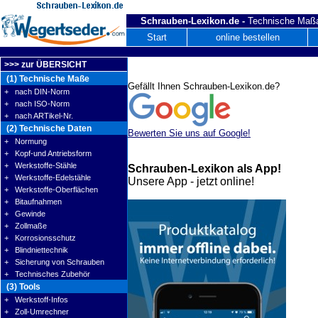
Schrauben-Lexikon.de -
Technische Maßa
Start
online bestellen
>>> zur ÜBERSICHT
(1) Technische Maße
Gefällt Ihnen Schrauben-Lexikon.de?
+ nach DIN-Norm
+ nach ISO-Norm
+ nach ARTikel-Nr.
(2) Technische Daten
Bewerten Sie uns auf Google!
+ Normung
+ Kopf-und Antriebsform
+ Werkstoffe-Stähle
Schrauben-Lexikon als App!
+ Werkstoffe-Edelstähle
Unsere App - jetzt online!
+ Werkstoffe-Oberflächen
+ Bitaufnahmen
+ Gewinde
+ Zollmaße
+ Korrosionsschutz
+ Blindniettechnik
+ Sicherung von Schrauben
+ Technisches Zubehör
(3) Tools
+ Werkstoff-Infos
+ Zoll-Umrechner