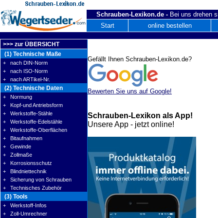
Schrauben-Lexikon.de -
Bei uns drehen s
Start
online bestellen
>>> zur ÜBERSICHT
(1) Technische Maße
Gefällt Ihnen Schrauben-Lexikon.de?
+ nach DIN-Norm
+ nach ISO-Norm
+ nach ARTikel-Nr.
(2) Technische Daten
Bewerten Sie uns auf Google!
+ Normung
+ Kopf-und Antriebsform
+ Werkstoffe-Stähle
Schrauben-Lexikon als App!
+ Werkstoffe-Edelstähle
Unsere App - jetzt online!
+ Werkstoffe-Oberflächen
+ Bitaufnahmen
+ Gewinde
+ Zollmaße
+ Korrosionsschutz
+ Blindniettechnik
+ Sicherung von Schrauben
+ Technisches Zubehör
(3) Tools
+ Werkstoff-Infos
+ Zoll-Umrechner