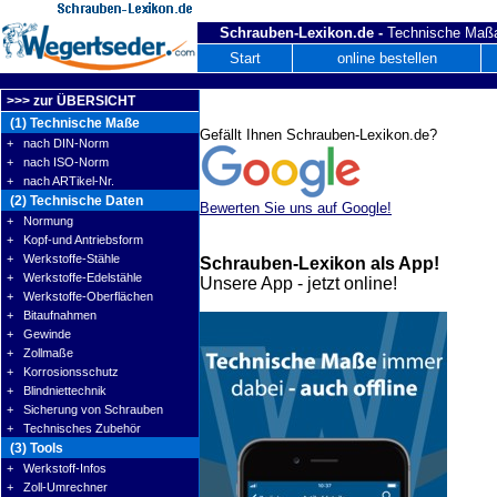
Schrauben-Lexikon.de -
Technische Maßa
Start
online bestellen
>>> zur ÜBERSICHT
(1) Technische Maße
Gefällt Ihnen Schrauben-Lexikon.de?
+ nach DIN-Norm
+ nach ISO-Norm
+ nach ARTikel-Nr.
(2) Technische Daten
Bewerten Sie uns auf Google!
+ Normung
+ Kopf-und Antriebsform
+ Werkstoffe-Stähle
Schrauben-Lexikon als App!
+ Werkstoffe-Edelstähle
Unsere App - jetzt online!
+ Werkstoffe-Oberflächen
+ Bitaufnahmen
+ Gewinde
+ Zollmaße
+ Korrosionsschutz
+ Blindniettechnik
+ Sicherung von Schrauben
+ Technisches Zubehör
(3) Tools
+ Werkstoff-Infos
+ Zoll-Umrechner