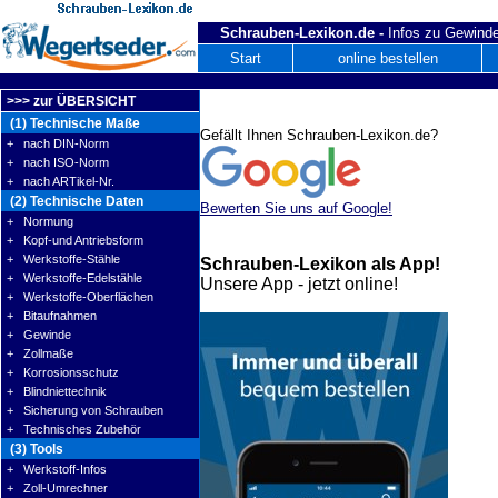
Schrauben-Lexikon.de -
Infos zu Gewinde
Start
online bestellen
>>> zur ÜBERSICHT
(1) Technische Maße
Gefällt Ihnen Schrauben-Lexikon.de?
+ nach DIN-Norm
+ nach ISO-Norm
+ nach ARTikel-Nr.
(2) Technische Daten
Bewerten Sie uns auf Google!
+ Normung
+ Kopf-und Antriebsform
+ Werkstoffe-Stähle
Schrauben-Lexikon als App!
+ Werkstoffe-Edelstähle
Unsere App - jetzt online!
+ Werkstoffe-Oberflächen
+ Bitaufnahmen
+ Gewinde
+ Zollmaße
+ Korrosionsschutz
+ Blindniettechnik
+ Sicherung von Schrauben
+ Technisches Zubehör
(3) Tools
+ Werkstoff-Infos
+ Zoll-Umrechner