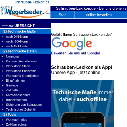
Schrauben-Lexikon.de -
Bei uns drehen s
Start
online bestellen
>>> zur ÜBERSICHT
(1) Technische Maße
Gefällt Ihnen Schrauben-Lexikon.de?
+ nach DIN-Norm
+ nach ISO-Norm
+ nach ARTikel-Nr.
(2) Technische Daten
Bewerten Sie uns auf Google!
+ Normung
+ Kopf-und Antriebsform
+ Werkstoffe-Stähle
Schrauben-Lexikon als App!
+ Werkstoffe-Edelstähle
Unsere App - jetzt online!
+ Werkstoffe-Oberflächen
+ Bitaufnahmen
+ Gewinde
+ Zollmaße
+ Korrosionsschutz
+ Blindniettechnik
+ Sicherung von Schrauben
+ Technisches Zubehör
(3) Tools
+ Werkstoff-Infos
+ Zoll-Umrechner